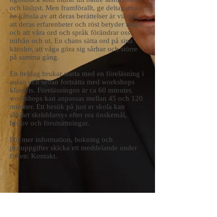
och läslust. Men framförallt, ge deltagarna
en känsla av att deras berättelser är viktiga,
att deras erfarenheter och röst betyder något
och att våra ord och språk förändrar oss,
inifrån och ut.
En chans sätta ord på sina
känslor, att våga göra sig sårbar och större
på samma gång.
En heldag brukar starta med en föreläsning i
aulan och sedan fortsätta med workshops
klassvis. Föreläsningen är ca 60 minuter,
workshops kan anpassas mellan 45 och 120
minuter. Ett besök på just er skola kan
såklart skräddarsys efter era önskemål,
behov och förutsättningar.
För mer information, bokning och
prisuppgifter skicka ett meddelande under
fliken: Kontakt.