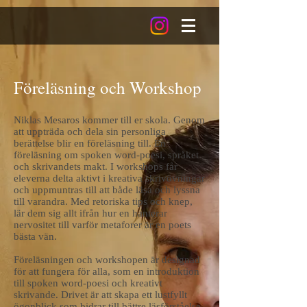
Föreläsning och Workshop
Niklas Mesaros kommer till er skola. Genom
att uppträda och dela sin personliga
berättelse blir en föreläsning till. En
föreläsning om spoken word-poesi, språket
och skrivandets makt. I workshops får
eleverna delta aktivt i kreativa skrivövningar
och uppmuntras till att både läsa och lyssna
till varandra. Med retoriska tips och knep,
lär dem sig allt ifrån hur en hanterar
nervositet till varför metaforer är en poets
bästa vän.
Föreläsningen och workshopen är designad
för att fungera för alla, som en
introduktion
till spoken word-poesi och kreativt
skrivande. Drivet är att skapa ett lustfyllt
ögonblick som bidrar till bättre läsförståelse